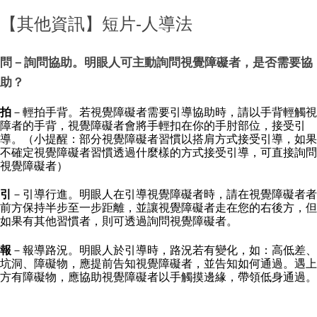
【其他資訊】短片-人導法
問
－詢問協助。明眼人可主動詢問視覺障礙者，是否需要協
助？
拍
－輕拍手背。若視覺障礙者需要引導協助時，請以手背輕觸視
障者的手背，視覺障礙者會將手輕扣在你的手肘部位，接受引
導。（小提醒：部分視覺障礙者習慣以搭肩方式接受引導，如果
不確定視覺障礙者習慣透過什麼樣的方式接受引導，可直接詢問
視覺障礙者）
引
－引導行進。明眼人在引導視覺障礙者時，請在視覺障礙者者
前方保持半步至一步距離，並讓視覺障礙者走在您的右後方，但
如果有其他習慣者，則可透過詢問視覺障礙者。
報
－報導路況。明眼人於引導時，路況若有變化，如：高低差、
坑洞、障礙物，應提前告知視覺障礙者，並告知如何通過。遇上
方有障礙物，應協助視覺障礙者以手觸摸邊緣，帶領低身通過。